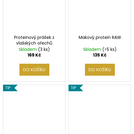
č
u
j
e
m
e
Proteinový prášek z
Makový protein RAW
vlašských ořechů
Skladem
(3 ks)
Skladem
(>5 ks)
DÝŇOVÝ
169 Kč
135 Kč
PROTEIN
RAW
155
DO KOŠÍKU
DO KOŠÍKU
Kč
TIP
TIP