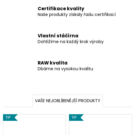
O
a
Certifikace kvality
L
j
Naše produkty získaly řadu certifikací
í
E
t
J
Vlastní stáčírna
?
Dohlížíme na každý krok výroby
RAW kvalita
Dbáme na vysokou kvalitu
HLEDAT
D
VAŠE NEJOBLÍBENĚJŠÍ PRODUKTY
o
p
o
TIP
TIP
r
u