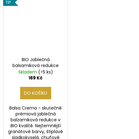
TIP
BIO Jablečná
balsamiková redukce
Skladem
(>5 ks)
169 Kč
DO KOŠÍKU
Balsa Crema - skutečně
prémiová jablečná
balzamiková redukce v
BIO kvalitě. Nejtemnější
granátové barvy, štiplavě
sladkokyselá, chuťově