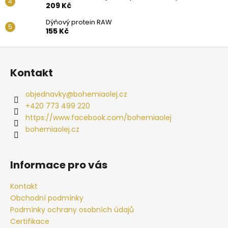
209 Kč
Dýňový protein RAW
155 Kč
Z
á
Kontakt
p
a
objednavky
@
bohemiaolej.cz
t
+420 773 499 220
í
https://www.facebook.com/bohemiaolej
bohemiaolej.cz
Informace pro vás
Kontakt
Obchodní podmínky
Podmínky ochrany osobních údajů
Certifikace