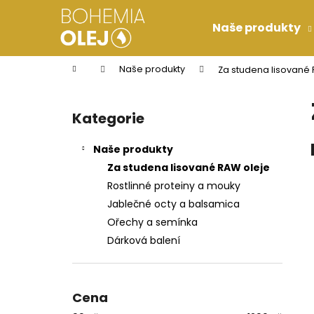
K
Přejít
na
o
Naše produkty
obsah
Zpět
Zpět
š
do
do
í
Domů
Naše produkty
Za studena lisované 
k
obchodu
obchodu
P
o
Kategorie
Přeskočit
s
kategorie
t
Naše produkty
r
Za studena lisované RAW oleje
a
Rostlinné proteiny a mouky
n
Jablečné octy a balsamica
n
Ořechy a semínka
í
Dárková balení
p
a
n
Cena
RAW BOHEMIA OLEJ VLAŠSKÝ
e