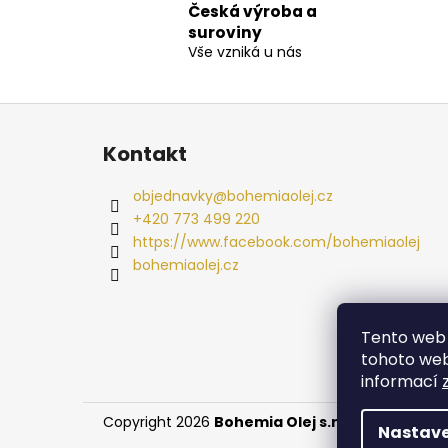
Česká výroba a
suroviny
Vše vzniká u nás
Z
á
Kontakt
p
a
objednavky
@
bohemiaolej.cz
t
+420 773 499 220
í
https://www.facebook.com/bohemiaolej
bohemiaolej.cz
Tento web 
tohoto webu
informací
Copyright 2026
Bohemia Olej s.r.o.
. Všechna pr
Nastave