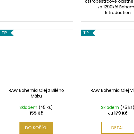
ostropestřcové očistné 
za 1290kč! Bohem
Introduction
TIP
TIP
RAW Bohemia Olej z Bílého
RAW Bohemia Olej Vl
Máku
Skladem
(>5 ks)
Skladem
(>5 ks
155 Kč
179 Kč
od
DO KOŠÍKU
DETAIL