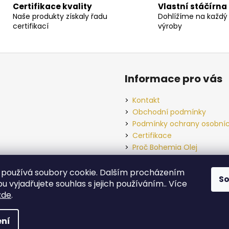
l
Certifikace kvality
Vlastní stáčírna
á
Naše produkty získaly řadu
Dohlížíme na každý 
d
certifikací
výroby
a
c
í
p
Informace pro vás
r
v
Kontakt
k
Obchodní podmínky
y
Podmínky ochrany osobníc
v
Certifikace
ý
Proč Bohemia Olej
p
Příběh Bohemia olej
i
Lisovna
s
používá soubory cookie. Dalším procházením
S
Kde nás najdete
u
 vyjadřujete souhlas s jejich používáním.. Více
zde
.
áva vyhrazena.
ní