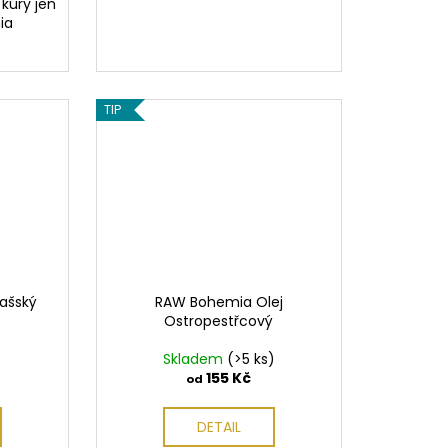
kúry jen
ia
TIP
ašský
RAW Bohemia Olej
Ostropestřcový
)
Skladem
(>5 ks)
155 Kč
od
DETAIL