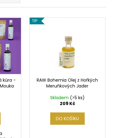
TIP
á kúra -
RAW Bohemia Olej z Hořkých
 Mouka
Meruňkových Jader
)
Skladem
(>5 ks)
209 Kč
DO KOŠÍKU
a