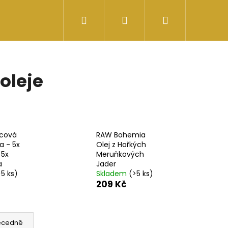
Hledat
Přihlášení
Nákupní
košík
oleje
řcová
RAW Bohemia
a - 5x
Olej z Hořkých
 5x
Meruňkových
a
Jader
>5 ks)
Skladem
(>5 ks)
209 Kč
ČNÉ ACETO
ecedně