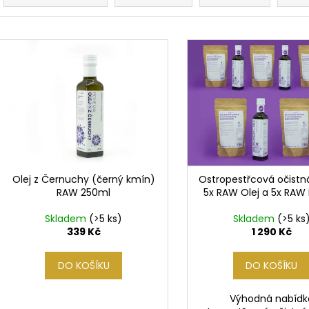
169 Kč
127 Kč
z
e
V
n
ý
í
p
p
i
r
s
o
p
d
r
u
o
k
d
Olej z Černuchy (černý kmín)
Ostropestřcová očistn
t
RAW 250ml
5x RAW Olej a 5x RAW
u
ů
k
Skladem
(>5 ks)
Skladem
(>5 ks
t
339 Kč
1 290 Kč
ů
DO KOŠÍKU
DO KOŠÍKU
Výhodná nabídk