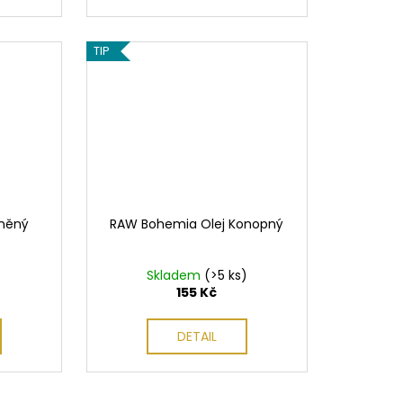
TIP
Lněný
RAW Bohemia Olej Konopný
)
Skladem
(>5 ks)
155 Kč
DETAIL