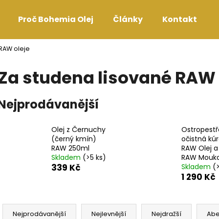
Proč Bohemia Olej
Články
Kontakt
RAW oleje
Co potřebujete najít?
Za studena lisované RAW 
HLEDAT
Nejprodávanější
Olej z Černuchy
Ostropest
Doporučujeme
(černý kmín)
očistná kúr
RAW 250ml
RAW Olej a
Skladem
(>5 ks)
RAW Mouk
339 Kč
Skladem
(
1 290 Kč
Ř
BIO JABLEČNÁ BALSAMIKOVÁ REDUKCE
BOHEMIA JABLE
a
Nejprodávanější
Nejlevnější
Nejdražší
Ab