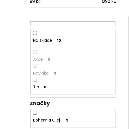
99
Kč
1290
Kč
179 Kč
l
Na skladě
10
Akce
0
Novinka
0
Tip
8
Značky
Bohemia Olej
9